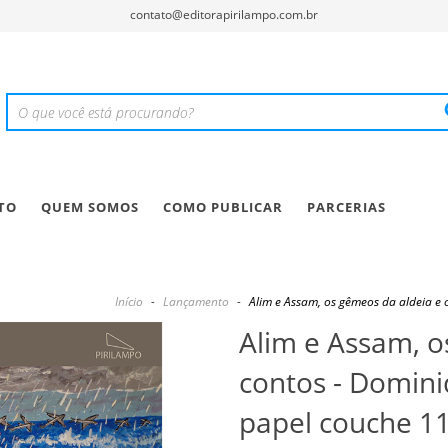
contato@editorapirilampo.com.br
TO
QUEM SOMOS
COMO PUBLICAR
PARCERIAS
Início
-
Lançamento
-
Alim e Assam, os gêmeos da aldeia e 
Alim e Assam, o
contos - Domini
papel couche 11