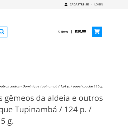
CADASTRE-SE
-
LOGIN
0
Itens
|
R$0,00
outros contos - Dominique Tupinambá / 124 p. / papel couche 115 g.
s gêmeos da aldeia e outros
que Tupinambá / 124 p. /
5 g.