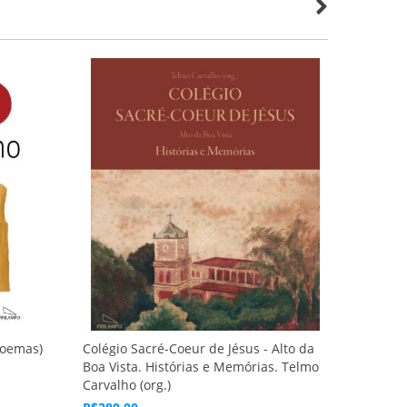
poemas)
Colégio Sacré-Coeur de Jésus - Alto da
Movida a
Boa Vista. Histórias e Memórias. Telmo
(prefáci
Carvalho (org.)
R$69,00