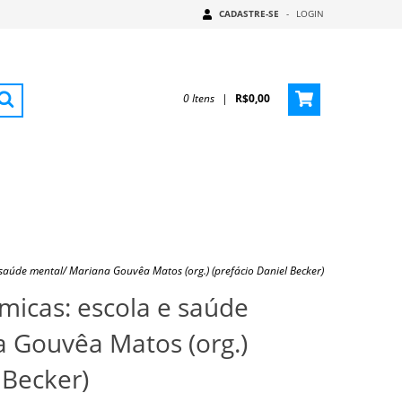
CADASTRE-SE
-
LOGIN
0
Itens
|
R$0,00
 saúde mental/ Mariana Gouvêa Matos (org.) (prefácio Daniel Becker)
micas: escola e saúde
 Gouvêa Matos (org.)
 Becker)