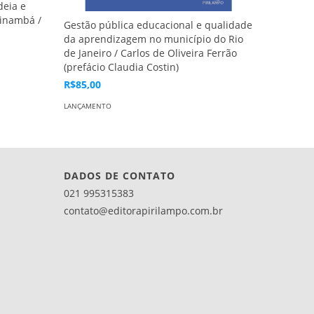
deia e
pinambá /
Gestão pública educacional e qualidade
Fogo Fá
da aprendizagem no município do Rio
(poemas
de Janeiro / Carlos de Oliveira Ferrão
R$49,00
(prefácio Claudia Costin)
LANÇAMEN
R$85,00
LANÇAMENTO
DADOS DE CONTATO
021 995315383
contato@editorapirilampo.com.br