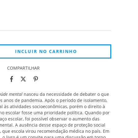
COMPARTILHAR
saúde mental
nasceu da necessidade de debater o que
ros anos de pandemia. Após o período de isolamento,
 às atividades socioeconômicas, porém o direito à
no escolar fosse uma prioridade política. Quando por
aço escolar, foi possível observar o aumento das
mental. A ausência desse espaço de proteção social
s, que escola virou recomendação médica no país. Em
, o livro é um convite para uma discussão em torno