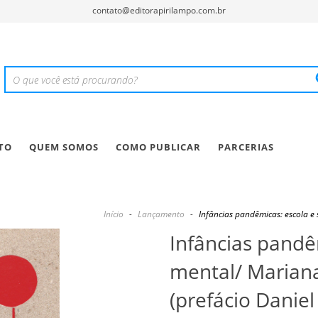
contato@editorapirilampo.com.br
TO
QUEM SOMOS
COMO PUBLICAR
PARCERIAS
Início
-
Lançamento
-
Infâncias pandêmicas: escola e
Infâncias pandê
mental/ Mariana
(prefácio Daniel